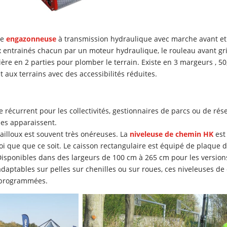
ne
engazonneuse
à transmission hydraulique avec marche avant et 
entrainés chacun par un moteur hydraulique, le rouleau avant grill
rière en 2 parties pour plomber le terrain. Existe en 3 margeurs , 5
ux terrains avec des accessibilités réduites.
récurrent pour les collectivités, gestionnaires de parcs ou de résea
ses apparaissent.
cailloux est souvent très onéreuses. La
niveleuse de chemin HK
est 
uoi que que ce soit. Le caisson rectangulaire est équipé de plaque 
isponibles dans des largeurs de 100 cm à 265 cm pour les versions
daptables sur pelles sur chenilles ou sur roues, ces niveleuses de 
à programmées.