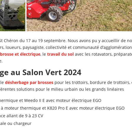
 St Chéron du 17 au 19 septembre. Nous avons pu y accueillir de no
s, loueurs, paysagiste, collectivité et communauté d’agglomératio
brosse et électrique
, le
travail du sol
avec les rotavators, préparat
e.
ge au Salon Vert 2024
 le
désherbage par brosses
pour les trottoirs, bordure de trottoirs
férentes solutions pour le milieu urbain ou les grands linéaires
hermique et Weedo II E avec moteur électrique EGO
o à moteur thermique et K820 Pro E avec moteur électrique EGO
ce allant de 9 à 23 CV
tale ou chargeur