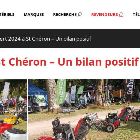
ÉRIELS
MARQUES
RECHERCHE
REVENDEURS
TÉ
U
~
ert 2024 à St Chéron – Un bilan positif
t Chéron – Un bilan positif