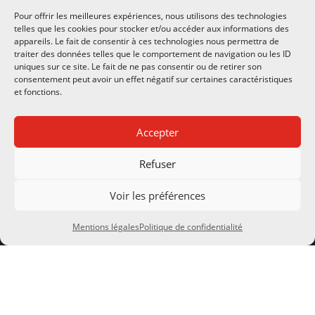
Pour offrir les meilleures expériences, nous utilisons des technologies
telles que les cookies pour stocker et/ou accéder aux informations des
appareils. Le fait de consentir à ces technologies nous permettra de
traiter des données telles que le comportement de navigation ou les ID
uniques sur ce site. Le fait de ne pas consentir ou de retirer son
consentement peut avoir un effet négatif sur certaines caractéristiques
et fonctions.
CONTACTS
Accepter
Notre société
Refuser
8 Rue de la Gare
Voir les préférences
24290 Montignac Lascaux
SIRET 483 065 892 00026
Mentions légales
Politique de confidentialité
TVA FR 34 483 065 892
À PROPOS
Actualités