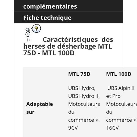
complémentaires
Fiche technique
Caractéristiques des
herses de désherbage
MTL
75D - MTL 100D
MTL 75D
MTL 100D
UBS Hydro,
UBS Alpin II
UBS Hydro II,
et Pro
Adaptable
Motoculteurs
Motoculteur
sur
du
du
commerce >
commerce >
9CV
16CV