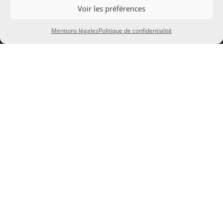
8 Rue de la Gare
Voir les préférences
24290 Montignac Lascaux
Mentions légales
Politique de confidentialité
SIRET 483 065 892 00026
TVA FR 34 483 065 892
À PROPOS
Actualités
Télécharger
Mentions légales
Politique de confidentialité

Notre histoire