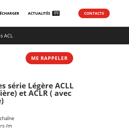

LÉCHARGER
ACTUALITÉS
CONTACTS
es ACL
ME RAPPELER
es série Légère ACLL
ière) et ACLR ( avec
)
 chaîne
urs /m