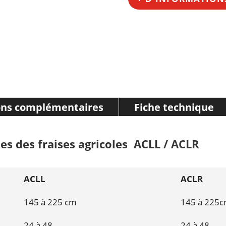
ons complémentaires
Fiche technique
es des fraises agricoles ACLL / ACLR
ACLL
ACLR
145 à 225 cm
145 à 225
24 à 48
24 à 48