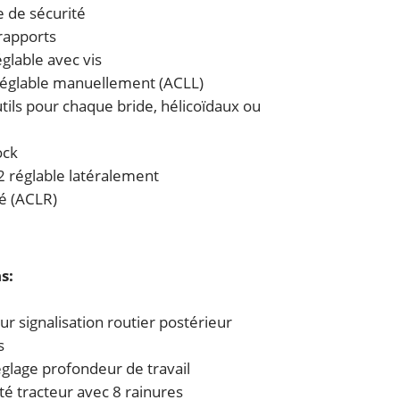
 de sécurité
 rapports
églable avec vis
 réglable manuellement (ACLL)
tils pour chaque bride, hélicoïdaux ou
ock
 2 réglable latéralement
gé (ACLR)
s:
r signalisation routier postérieur
s
glage profondeur de travail
té tracteur avec 8 rainures