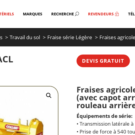
ÉRIELS
MARQUES
RECHERCHE
REVENDEURS
TÉ
U
~
ts
Travail du sol
Fraise série Légère
Fraises agricol
ACL
DEVIS GRATUIT
Fraises agricol
(avec capot arr
rouleau arrière
Équipements de série:
• Transmission latérale à
• Prise de force à 540 to