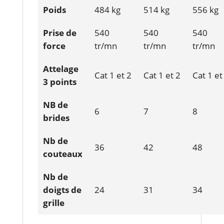
Poids
484 kg
514 kg
556 kg
Prise de
540
540
540
force
tr/mn
tr/mn
tr/mn
Attelage
Cat 1 et 2
Cat 1 et 2
Cat 1 et
3 points
NB de
6
7
8
brides
Nb de
36
42
48
couteaux
Nb de
doigts de
24
31
34
grille