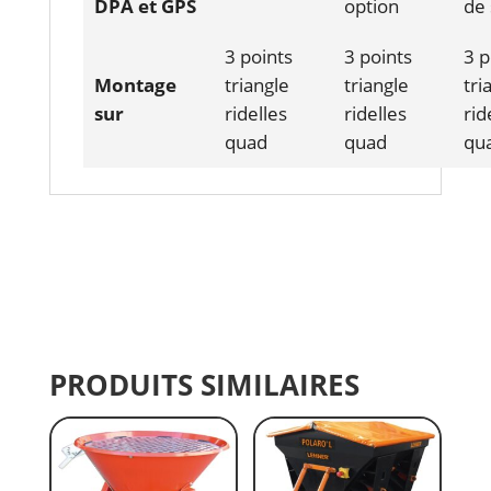
DPA et GPS
option
de 
3 points
3 points
3 p
Montage
triangle
triangle
tri
sur
ridelles
ridelles
rid
quad
quad
qu
PRODUITS SIMILAIRES