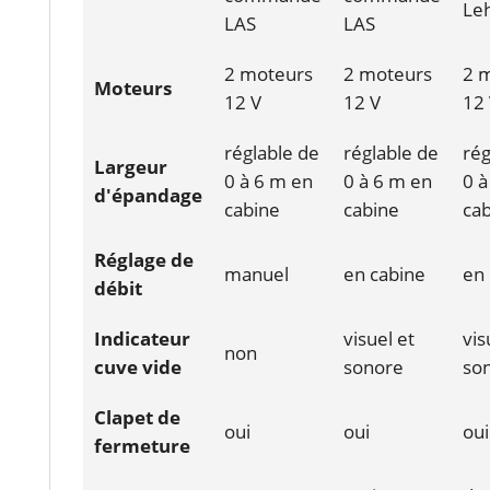
Le
LAS
LAS
2 moteurs
2 moteurs
2 
Moteurs
12 V
12 V
12
réglable de
réglable de
rég
Largeur
0 à 6 m en
0 à 6 m en
0 à
d'épandage
cabine
cabine
ca
Réglage de
manuel
en cabine
en 
débit
Indicateur
visuel et
vis
non
cuve vide
sonore
so
Clapet de
oui
oui
oui
fermeture