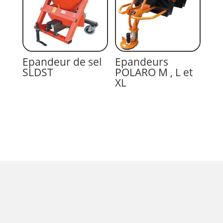
Epandeur de sel
Epandeurs
SLDST
POLARO M , L et
XL