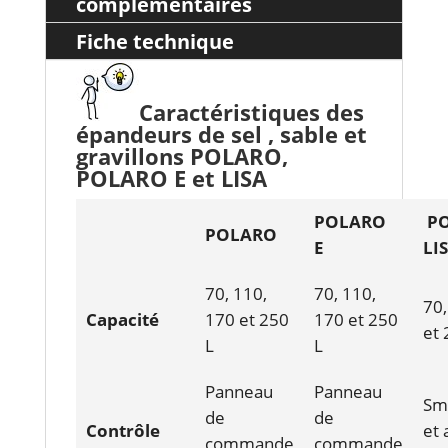
complémentaires
Fiche technique
Caractéristiques des
épandeurs de sel , sable et
gravillons POLARO,
POLARO E et LISA
POLARO
PO
POLARO
E
LI
70, 110,
70, 110,
70,
Capacité
170 et 250
170 et 250
et 
L
L
Panneau
Panneau
Sm
de
de
Contrôle
et 
commande
commande