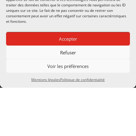
traiter des données telles que le comportement de navigation ou les ID
uniques sur ce site. Le fait de ne pas consentir ou de retirer son
consentement peut avoir un effet négatif sur certaines caractéristiques
et fonctions.
Accepter
CONTACTS
Refuser
Notre société
Voir les préférences
8 Rue de la Gare
24290 Montignac Lascaux
Mentions légales
Politique de confidentialité
SIRET 483 065 892 00026
TVA FR 34 483 065 892
À PROPOS
Actualités