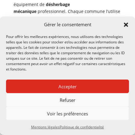
équipement de
désherbage
mécanique
professionnel. Chaque commune l’utilise
selon un planning tournant établi à l’année,
Gérer le consentement
généralement par périodes de deux à trois semaines
consécutives permettant de réaliser tous les
Pour offrir les meilleures expériences, nous utilisons des technologies
passages nécessaires avant de transmettre le
telles que les cookies pour stocker et/ou accéder aux informations des
matériel à la commune suivante.
appareils. Le fait de consentir à ces technologies nous permettra de
traiter des données telles que le comportement de navigation ou les ID
Cette approche collaborative divise l’investissement
uniques sur ce site. Le fait de ne pas consentir ou de retirer son
initial par le nombre de communes participantes,
consentement peut avoir un effet négatif sur certaines caractéristiques
et fonctions.
rendant accessible du matériel de qualité
professionnelle autrement hors de portée
budgétaire. Une brosse sur porte-outils à 11 500
Accepter
euros ne coûte que 2875 euros à chacune des quatre
communes d’un syndicat, montant parfaitement
Refuser
gérable même pour les plus petits budgets.
Voir les préférences
Prenons l’exemple concret du syndicat
intercommunal de quatre communes du Gers
Mentions légales
Politique de confidentialité
(populations de 1200, 1850, 2400 et 3500 habitants).