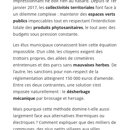
impressionnant ne doit rien au hasard. Depuis le 1er
janvier 2017, les
collectivités territoriales
font face à
un dilemme complexe : maintenir des
espaces verts
publics
impeccables tout en respectant l’interdiction
totale des
produits phytosanitaires
, le tout avec des
budgets sous pression constante.
Les élus municipaux connaissent bien cette équation
impossible. D’un côté, les citoyens exigent des
trottoirs propres, des allées de cimetières
entretenues et des parcs sans
mauvaises herbes
. De
l’autre, les sanctions pour non-respect de la
réglementation atteignent 150 000 euros d’amende.
Entre ces deux contraintes, une solution s’est
imposée naturellement : le
désherbage
mécanique
par brossage et hersage.
Mais pourquoi cette méthode domine-t-elle aussi
largement face aux alternatives thermiques ou
électriques ? Comment expliquer que des milliers de
communes, des plus petits villages aux villes