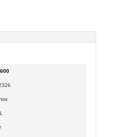
 600
2326
inox
L
r