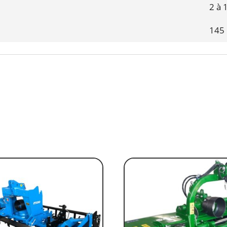
2 à 
1
45