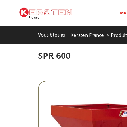
MAT
Vous êtes ici :
Kersten France
Produi
SPR 600