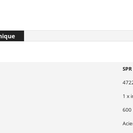
nique
SPR
472
1 x 
600 
Acie