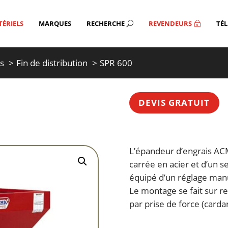
ÉRIELS
MARQUES
RECHERCHE
REVENDEURS
TÉ
U
~
ts
Fin de distribution
SPR 600
DEVIS GRATUIT
L’épandeur d’engrais ACM
carrée en acier et d’un se
équipé d’un réglage manu
Le montage se fait sur r
par prise de force (carda