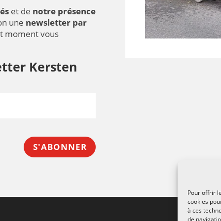
és
et de
notre présence
ion une
newsletter par
ut moment vous
tter Kersten
S'ABONNER
Pour offrir 
cookies pour
à ces techn
de navigatio