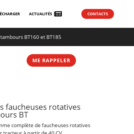

LÉCHARGER
ACTUALITÉS
CONTACTS
 à tambours BT160 et BT185
ME RAPPELER
s faucheuses rotatives
bours BT
mme complète de faucheuses rotatives
 tracteur à partir de 40 CV