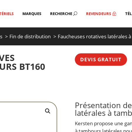
ÉRIELS
MARQUES
RECHERCHE
REVENDEURS
TÉ
U
~
ts
Fin de distribution
Faucheuses rotatives latérales
VES
DEVIS GRATUIT
URS BT160
Présentation de
latérales à tam
Kersten propose une ga
à tambours latérales pour