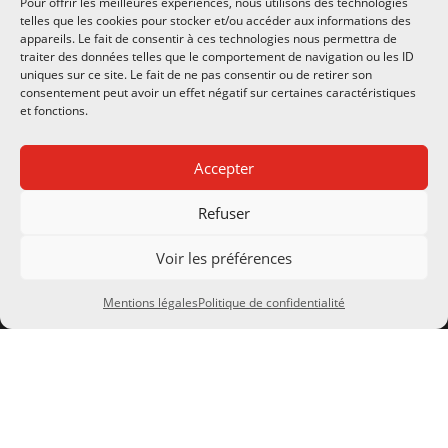
Pour offrir les meilleures expériences, nous utilisons des technologies
telles que les cookies pour stocker et/ou accéder aux informations des
appareils. Le fait de consentir à ces technologies nous permettra de
traiter des données telles que le comportement de navigation ou les ID
uniques sur ce site. Le fait de ne pas consentir ou de retirer son
CONTACTS
consentement peut avoir un effet négatif sur certaines caractéristiques
et fonctions.
Notre société
Accepter
8 Rue de la Gare
Refuser
24290 Montignac Lascaux
SIRET 483 065 892 00026
Voir les préférences
TVA FR 34 483 065 892
Mentions légales
Politique de confidentialité
À PROPOS
Actualités
Télécharger