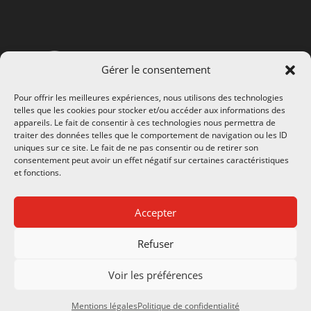
Gérer le consentement
Pour offrir les meilleures expériences, nous utilisons des technologies
telles que les cookies pour stocker et/ou accéder aux informations des
appareils. Le fait de consentir à ces technologies nous permettra de
CONTACTS
traiter des données telles que le comportement de navigation ou les ID
uniques sur ce site. Le fait de ne pas consentir ou de retirer son
consentement peut avoir un effet négatif sur certaines caractéristiques
et fonctions.
Notre société
8 Rue de la Gare
Accepter
24290 Montignac Lascaux
Refuser
SIRET 483 065 892 00026
TVA FR 34 483 065 892
Voir les préférences
À PROPOS
Mentions légales
Politique de confidentialité