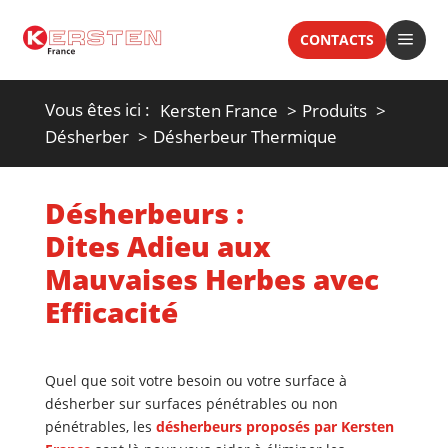
a
CONTACTS
Vous êtes ici :
Kersten France
Produits
Désherber
Désherbeur Thermique
Désherbeurs :
Dites Adieu aux
Mauvaises Herbes avec
Efficacité
Quel que soit votre besoin ou votre surface à
désherber sur
surfaces pénétrables ou non
pénétrables
, les
désherbeurs proposés par Kersten