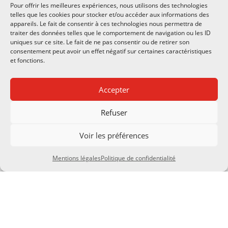
Pour offrir les meilleures expériences, nous utilisons des technologies
telles que les cookies pour stocker et/ou accéder aux informations des
appareils. Le fait de consentir à ces technologies nous permettra de
Demander une
traiter des données telles que le comportement de navigation ou les ID
démontration
uniques sur ce site. Le fait de ne pas consentir ou de retirer son
consentement peut avoir un effet négatif sur certaines caractéristiques
Vous souhaitez voir nos
matériels
en
et fonctions.
situation?
Contactez-nous
afin
d’
organiser un rendez-vous
pour une
Accepter
démonstration et vous faire découvrir
le matériel qui correspond à votre
Refuser
besoin
.
Voir les préférences
Mentions légales
Politique de confidentialité