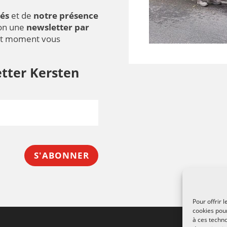
és
et de
notre présence
ion une
newsletter par
ut moment vous
tter Kersten
S'ABONNER
Pour offrir 
cookies pour
à ces techn