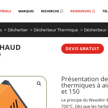
ÉRIELS
MARQUES
RECHERCHE
REVENDEURS
TÉ
U
~
ts
Désherber
Désherbeur Thermique
Désherbeur 
CHAUD
DEVIS GRATUIT
0
Présentation d
thermiques à ai
et 150
Le principe du WeedAir ® 
700°C. Dès que les herbe