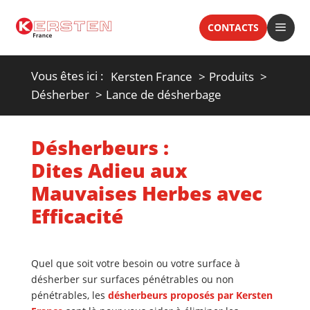
a
CONTACTS
Vous êtes ici :
Kersten France
Produits
Désherber
Lance de désherbage
Désherbeurs :
Dites Adieu aux
Mauvaises Herbes avec
Efficacité
Quel que soit votre besoin ou votre surface à
désherber sur
surfaces pénétrables ou non
pénétrables
, les
désherbeurs proposés par Kersten