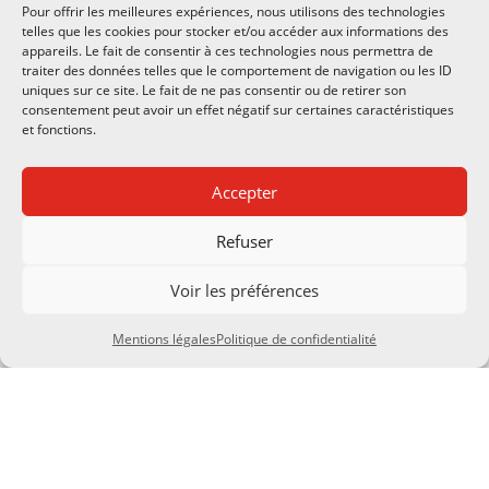
Pour offrir les meilleures expériences, nous utilisons des technologies
telles que les cookies pour stocker et/ou accéder aux informations des
appareils. Le fait de consentir à ces technologies nous permettra de
Demander une
traiter des données telles que le comportement de navigation ou les ID
démontration
uniques sur ce site. Le fait de ne pas consentir ou de retirer son
consentement peut avoir un effet négatif sur certaines caractéristiques
Vous souhaitez voir nos
matériels
en
et fonctions.
situation?
Contactez-nous
afin
d’
organiser un rendez-vous
pour une
Accepter
démonstration et vous faire découvrir
le matériel qui correspond à votre
Refuser
besoin
.
Voir les préférences
Mentions légales
Politique de confidentialité