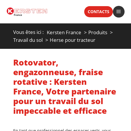
a
CONTACTS
Vous êtes ici :
Kersten France
Produits
Travail du sol
Herse pour tracteur
Rotovator,
engazonneuse, fraise
rotative : Kersten
France, Votre partenaire
pour un travail du sol
impeccable et efficace
En tant que professionnel des espaces verts,
vous